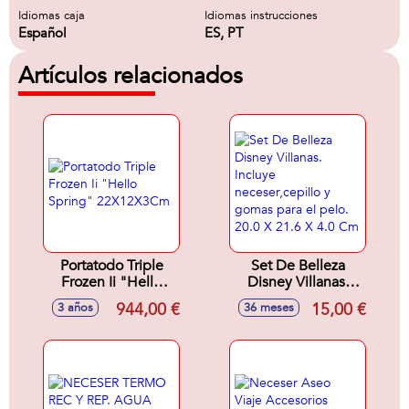
Idiomas caja
Idiomas instrucciones
Español
ES, PT
Artículos relacionados
Portatodo Triple
Set De Belleza
Frozen Ii "Hello
Disney Villanas.
Spring"
Incluye
944,00 €
15,00 €
3 años
36 meses
22X12X3Cm
neceser,cepillo y
gomas para el pelo.
20.0 X 21.6 X 4.0
Cm