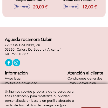
Adaptable a Carro
20,00 €
12,00 €
36 meses
36 meses
26x15x12,5Cm
Agueda rocamora Gabin
CARLOS GALIANA, 20
03360 -
Callosa De Segura
( Alicante )
965310887
Información
Atención al cliente
Aviso legal
Condiciones generales
Política de privacidad
Envío y devolución
Política de cookies
Contacto
Utilizamos cookies propias y de terceros para
Formas de pago
fines analíticos y para mostrarte publicidad
personalizada en base a un perfil elaborado a
partir de tus hábitos de navegación (por