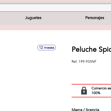
Juguetes
Personajes
Peluche Spi
12 meses
Ref.
199-93SNF
Comercio s
100%
Marca / licencia