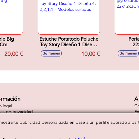
ple Big
Estuche Portatodo Peluche
Port
8Cm
Toy Story Diseño 1-Diseño
22
4: 2,2,1,1 - Modelos
20,00 €
10,00 €
36 meses
36 meses
surtidos
ormación
A
o legal
Co
tica de privacidad
En
tica de cookies
Co
a mostrarte publicidad personalizada en base a un perfil elaborado a pa