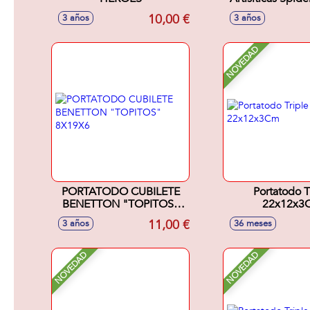
12 Crayone
10,00 €
3 años
3 años
Rotuladores, 6 L
colores, regla,
borrador y sac
NOVEDAD
32X25X2
PORTATODO CUBILETE
Portatodo T
BENETTON "TOPITOS"
22x12x3
8X19X6
11,00 €
3 años
36 meses
NOVEDAD
NOVEDAD