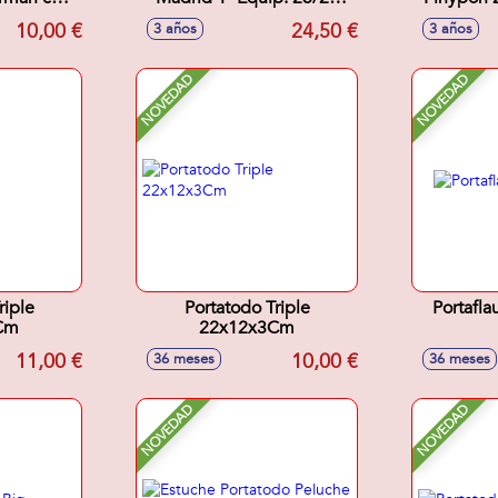
s, 12
12,5X19,5X5,5Cm
10,00 €
24,50 €
3 años
3 años
ápices de
 lápiz,
apuntas.
NOVEDAD
NOVEDAD
 Cm
riple
Portatodo Triple
Portafl
Cm
22x12x3Cm
11,00 €
10,00 €
36 meses
36 meses
NOVEDAD
NOVEDAD