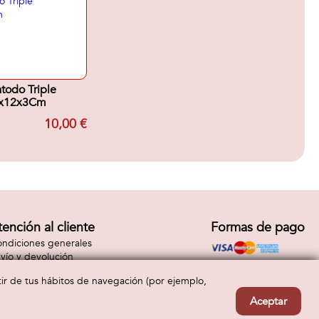
atodo Triple
x12x3Cm
10,00 €
tención al cliente
Formas de pago
ndiciones generales
vío y devolución
ntacto
rtir de tus hábitos de navegación (por ejemplo,
Aceptar