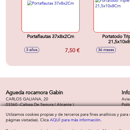
Portaflautas 37x8x2Cm
Portatodo Tri
21,5x10x
7,50 €
3 años
36 meses
Agueda rocamora Gabin
Inf
CARLOS GALIANA, 20
Avis
03360 -
Callosa De Segura
( Alicante )
Polí
965310887
Polí
Utilizamos cookies propias y de terceros para fines analíticos y par
páginas visitadas). Clica
AQUÍ para más información
.