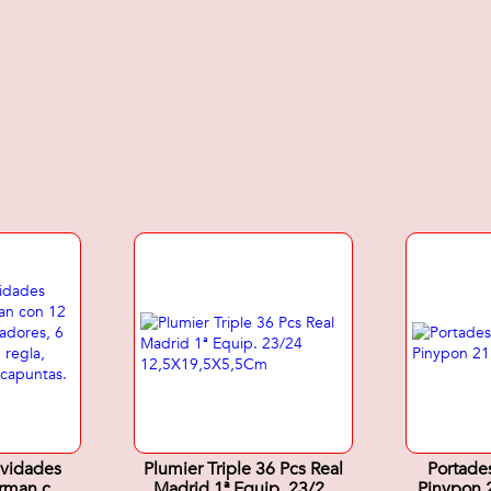
ividades
Plumier Triple 36 Pcs Real
Portade
erman con
Madrid 1ª Equip. 23/24
Pinypon