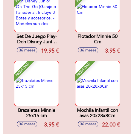
Set De Juego Play-
Flotador Minnie 50
Doh Disney Junior
Cm
On-The-Go (Garaje
19,95 €
3,95 €
36 meses
36 meses
o Panaderia).
Incluye 3 Botes y
accesorios. -
NOVEDAD
NOVEDAD
Modelos surtidos
Brazaletes Minnie
Mochila Infantil con
25x15 cm
asas 20x28x8Cm
3,95 €
22,00 €
36 meses
36 meses