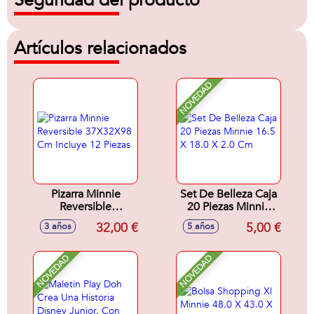
Seguridad del producto
Artículos relacionados
NOVEDAD
Pizarra Minnie
Set De Belleza Caja
Reversible
20 Piezas Minnie
37X32X98 Cm
16.5 X 18.0 X 2.0
32,00 €
5,00 €
3 años
5 años
Incluye 12 Piezas
Cm
NOVEDAD
NOVEDAD