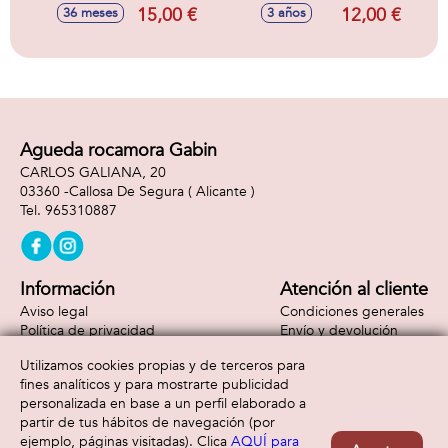
27X22X10Cm
140.0 X 1.0 Cm
15,00 €
12,00 €
36 meses
3 años
Agueda rocamora Gabin
CARLOS GALIANA, 20
03360 -
Callosa De Segura
( Alicante )
965310887
Información
Atención al cliente
Aviso legal
Condiciones generales
Política de privacidad
Envío y devolución
Política de cookies
Contacto
Utilizamos cookies propias y de terceros para
Formas de pago
fines analíticos y para mostrarte publicidad
personalizada en base a un perfil elaborado a
partir de tus hábitos de navegación (por
ejemplo, páginas visitadas). Clica
AQUÍ para