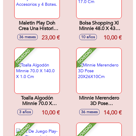
Maletin Play Doh
Bolsa Shopping Xl
Crea Una Historia
Minnie 48.0 X 43.0
Disney Junior. Con
X 17.0 Cm
23,00 €
10,00 €
36 meses
10 años
Accesorios y 4
Botes.
NOVEDAD
NOVEDAD
Toalla Algodón
Minnie Merendero
Minnie 70.0 X
3D Pose
140.0 X 1.0 Cm
20X26X10Cm
10,00 €
14,00 €
3 años
36 meses
NOVEDAD
NOVEDAD