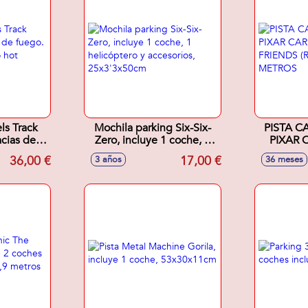
ls Track
Mochila parking Six-Six-
PISTA C
cias de
Zero, incluye 1 coche, 1
PIXAR 
n vehículo
helicóptero y accesorios,
FRIENDS
36,00 €
17,00 €
3 años
36 meses
ls
25x3'3x50cm
2,