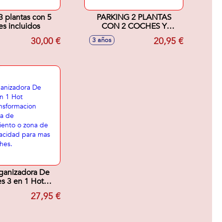
3 plantas con 5
PARKING 2 PLANTAS
s incluidos
CON 2 COCHES Y
HELICOPTERO.
30,00 €
20,95 €
3 años
ganizadora De
s 3 en 1 Hot
Transformacion
27,95 €
da a caja de
amiento o zona
 Capacidad para