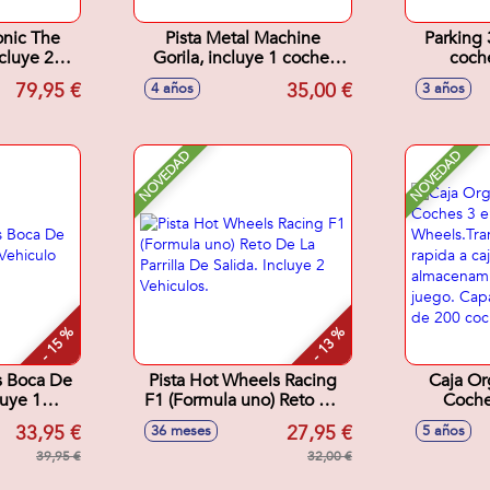
onic The
Pista Metal Machine
Parking 
cluye 2
Gorila, incluye 1 coche,
coche
y Shadow)
53x30x11cm
79,95 €
35,00 €
4 años
3 años
os
NOVEDAD
NOVEDAD
- 15 %
- 13 %
s Boca De
Pista Hot Wheels Racing
Caja Or
luye 1
F1 (Formula uno) Reto De
Coche
alico.
La Parrilla De Salida.
Wheels.
33,95 €
27,95 €
36 meses
5 años
Incluye 2 Vehiculos.
rapi
39,95 €
32,00 €
almacen
de juego.