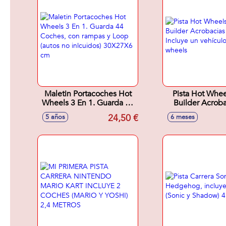
Maletin Portacoches Hot
Pista Hot Whee
Wheels 3 En 1. Guarda 44
Builder Acroba
Coches, con rampas y
fuego. Incluye u
24,50 €
5 años
6 meses
Loop (autos no inlcuidos)
hot whee
30X27X6 cm