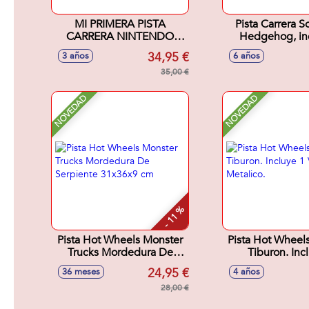
MI PRIMERA PISTA
Pista Carrera S
CARRERA NINTENDO
Hedgehog, in
MARIO KART INCLUYE 2
coches (Sonic 
34,95 €
3 años
6 años
COCHES (MARIO Y
4,9 metr
YOSHI) 2,4 METROS
35,00 €
NOVEDAD
NOVEDAD
- 11 %
Pista Hot Wheels Monster
Pista Hot Wheel
Trucks Mordedura De
Tiburon. Inc
Serpiente 31x36x9 cm
Vehiculo Met
24,95 €
36 meses
4 años
28,00 €