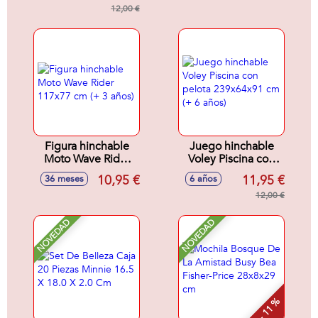
12,00 €
Figura hinchable
Juego hinchable
Moto Wave Rider
Voley Piscina con
117x77 cm (+ 3
pelota 239x64x91
10,95 €
11,95 €
36 meses
6 años
años)
cm (+ 6 años)
12,00 €
NOVEDAD
NOVEDAD
- 11 %