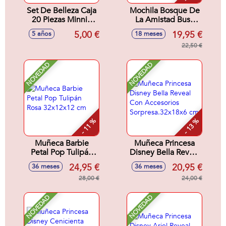
Set De Belleza Caja
Mochila Bosque De
20 Piezas Minnie
La Amistad Busy
16.5 X 18.0 X 2.0
Bea Fisher-Price
5,00 €
19,95 €
5 años
18 meses
Cm
28x8x29 cm
22,50 €
NOVEDAD
NOVEDAD
- 11 %
- 13 %
Muñeca Barbie
Muñeca Princesa
Petal Pop Tulipán
Disney Bella Reveal
Rosa 32x12x12 cm
Con Accesorios
24,95 €
20,95 €
36 meses
36 meses
Sorpresa.32x18x6
28,00 €
cm
24,00 €
NOVEDAD
NOVEDAD