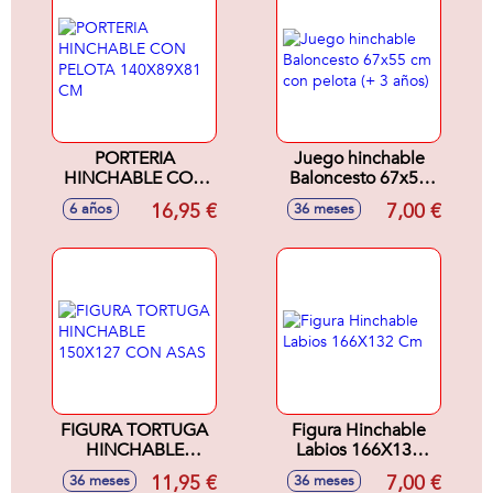
PORTERIA
Juego hinchable
HINCHABLE CON
Baloncesto 67x55
PELOTA
cm con pelota (+ 3
16,95 €
7,00 €
6 años
36 meses
140X89X81 CM
años)
FIGURA TORTUGA
Figura Hinchable
HINCHABLE
Labios 166X132
150X127 CON
Cm
11,95 €
7,00 €
36 meses
36 meses
ASAS