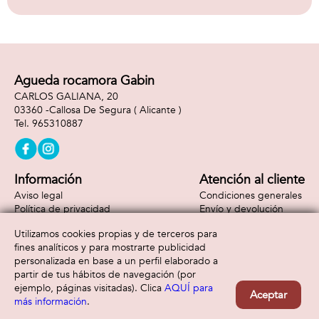
Agueda rocamora Gabin
CARLOS GALIANA, 20
03360 -
Callosa De Segura
( Alicante )
965310887
Información
Atención al cliente
Aviso legal
Condiciones generales
Política de privacidad
Envío y devolución
Política de cookies
Contacto
Utilizamos cookies propias y de terceros para
Formas de pago
fines analíticos y para mostrarte publicidad
personalizada en base a un perfil elaborado a
partir de tus hábitos de navegación (por
ejemplo, páginas visitadas). Clica
AQUÍ para
Aceptar
más información
.