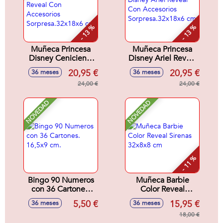
- 13 %
- 13 %
Muñeca Princesa
Muñeca Princesa
Disney Cenicienta
Disney Ariel Reveal
Reveal Con
Con Accesorios
20,95 €
20,95 €
36 meses
36 meses
Accesorios
Sorpresa.32x18x6
Sorpresa.32x18x6
24,00 €
cm
24,00 €
cm
NOVEDAD
NOVEDAD
- 11 %
Bingo 90 Numeros
Muñeca Barbie
con 36 Cartones.
Color Reveal
16,5x9 cm.
Sirenas 32x8x8 cm
5,50 €
15,95 €
36 meses
36 meses
18,00 €