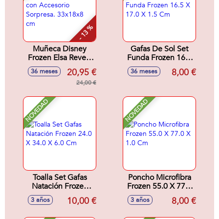
- 13 %
Muñeca Disney
Gafas De Sol Set
Frozen Elsa Reveal
Funda Frozen 16.5
con Accesorio
X 17.0 X 1.5 Cm
20,95 €
8,00 €
36 meses
36 meses
Sorpresa. 33x18x8
cm
24,00 €
NOVEDAD
NOVEDAD
Toalla Set Gafas
Poncho Microfibra
Natación Frozen
Frozen 55.0 X 77.0
24.0 X 34.0 X 6.0
X 1.0 Cm
10,00 €
8,00 €
3 años
3 años
Cm