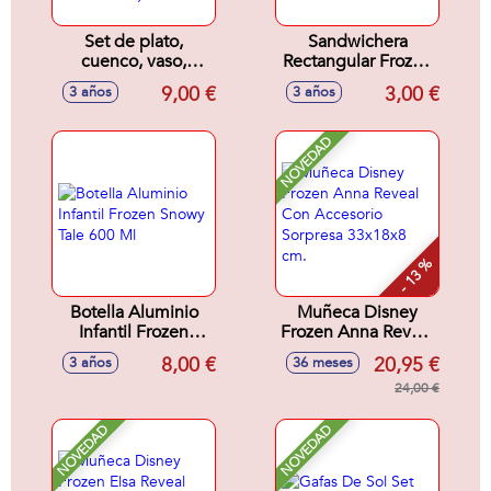
Set de plato,
Sandwichera
cuenco, vaso,
Rectangular Frozen
cuchara y tenedor
Ice Magic
9,00 €
3,00 €
3 años
3 años
Frozen Ice Magic
17x14x5,6 cm
(apto para
microondas)
NOVEDAD
- 13 %
Botella Aluminio
Muñeca Disney
Infantil Frozen
Frozen Anna Reveal
Snowy Tale 600 Ml
Con Accesorio
8,00 €
20,95 €
3 años
36 meses
Sorpresa 33x18x8
cm.
24,00 €
NOVEDAD
NOVEDAD