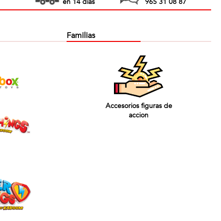
en 14 días
965 31 08 87
Familias
Accesorios figuras de
accion