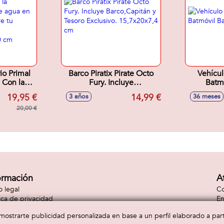
io Primal
Barco Piratix Pirate Octo
Vehícul
 Con la
Fury. Incluye
Batmó
oduce agua
Barco,Capitán y Tesoro
19,95 €
14,99 €
3 años
36 meses
scubre tu
Exclusivo. 15,7x20x7,4 cm
urio.
20,00 €
0,10 cm
ormación
A
o legal
Co
tica de privacidad
En
tica de cookies
Co
a mostrarte publicidad personalizada en base a un perfil elaborado a pa