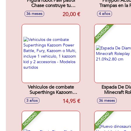
Figura robot Paw patrol
Pinypon Acti
Chase construye tu
Trampas en la 
mascota con más de 20
¿encontrarás el
20,00 €
36 meses
4 años
piezas. 30x24,5x5,5cm
Incluye explorad
NOVEDAD
Vehiculos de combate
Espada De Di
Superthings Kazoom
Minecraft Ro
Power Battle, Fury,
21.09x2.8
14,95 €
3 años
36 meses
Kazoom o Multi, incluye 1
vehiculo, 1 kazoom kid y 2
accesorios - Modelos
NOVEDAD
NOVEDAD
surtidos