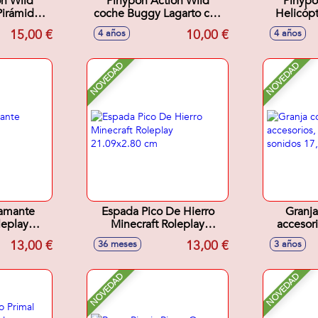
on Wild
Pinypon Action Wild
Pinypo
Pirámide
coche Buggy Lagarto con
Helicópt
 tesoro?
accesorios, figura
accesor
15,00 €
10,00 €
4 años
4 años
or y araña
explorador y Dragón de
Komodo
NOVEDAD
NOVEDAD
amante
Espada Pico De Hierro
Granja
leplay
Minecraft Roleplay
accesori
0 cm
21.09x2.80 cm
sonidos 1
13,00 €
13,00 €
36 meses
3 años
NOVEDAD
NOVEDAD