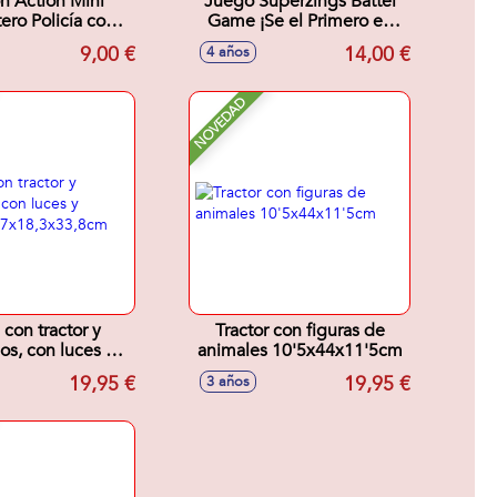
n Action Mini
Juego Superzings Battel
ero Policía con
Game ¡Se el Primero en
ios y figura de
Derrotar al Misterioso
9,00 €
14,00 €
4 años
policía
Enigma!
NOVEDAD
 con tractor y
Tractor con figuras de
os, con luces y
animales 10'5x44x11'5cm
7,7x18,3x33,8cm
19,95 €
19,95 €
3 años