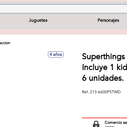
Juguetes
Personajes
accion
Superthings
4 años
Incluye 1 ki
6 unidades.
Ref.
213-6600PSTWD
Comercio s