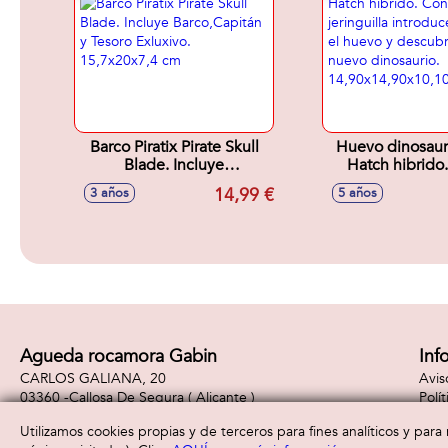
Barco Piratix Pirate Skull
Huevo dinosaur
Blade. Incluye
Hatch hibrido.
Barco,Capitán y Tesoro
jeringuilla intr
14,99 €
3 años
5 años
Exluxivo. 15,7x20x7,4 cm
en el huevo y de
nuevo dinosa
14,90x14,90x1
Agueda rocamora Gabin
Inf
CARLOS GALIANA, 20
Avis
03360 -
Callosa De Segura
( Alicante )
Polí
965310887
Polí
Utilizamos cookies propias y de terceros para fines analíticos y par