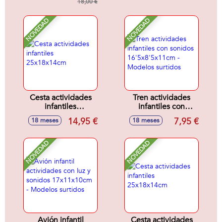
18,00 €
correctaente en el
autobus.
NOVEDAD
NOVEDAD
Cesta actividades
Tren actividades
infantiles
infantiles con
25x18x14cm
sonidos
14,95 €
7,95 €
18 meses
18 meses
16'5x8'5x11cm -
Modelos surtidos
NOVEDAD
NOVEDAD
Avión infantil
Cesta actividades