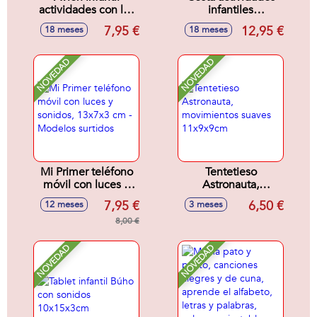
actividades con luz
infantiles
y sonidos
25x18x14cm
7,95 €
12,95 €
18 meses
18 meses
17x11x10cm -
Modelos surtidos
NOVEDAD
NOVEDAD
Mi Primer teléfono
Tentetieso
móvil con luces y
Astronauta,
sonidos, 13x7x3
movimientos
7,95 €
6,50 €
12 meses
3 meses
cm - Modelos
suaves 11x9x9cm
surtidos
8,00 €
NOVEDAD
NOVEDAD