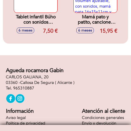
Tablet infantil Búho
Mamá pato y
con sonidos
patito, canciones
10x15x3cm
alegres y de cuna,
7,50 €
15,95 €
6 meses
6 meses
aprende el
alfabeto, letras y
palabras, volumen
ajustable, con
sonidos, mamá
pata 16x15x11cm y
patito 6x6x4cm
Agueda rocamora Gabin
CARLOS GALIANA, 20
03360 -
Callosa De Segura
( Alicante )
965310887
Información
Atención al cliente
Aviso legal
Condiciones generales
Política de privacidad
Envío y devolución
Política de cookies
Contacto