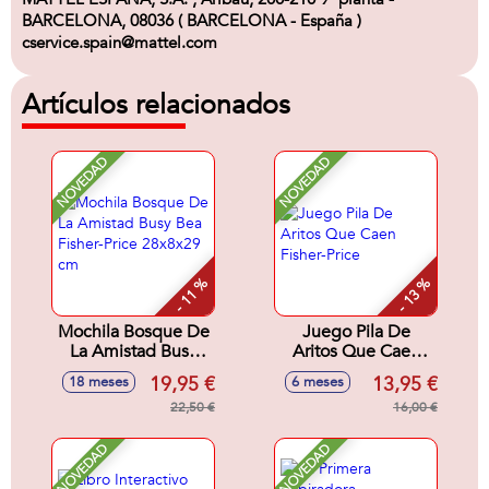
BARCELONA, 08036 ( BARCELONA - España )
cservice.spain@mattel.com
Artículos relacionados
NOVEDAD
NOVEDAD
- 11 %
- 13 %
Mochila Bosque De
Juego Pila De
La Amistad Busy
Aritos Que Caen
Bea Fisher-Price
Fisher-Price
19,95 €
13,95 €
18 meses
6 meses
28x8x29 cm
22,50 €
16,00 €
NOVEDAD
NOVEDAD