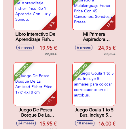
- 17 %
- 9 %
Libro Interactivo De
Mi Primera
Aprendizaje Fisher-
Aspiradora
Price Ríe Y
Multilenguaje
19,95 €
24,95 €
6 meses
6 meses
Aprende Con Luz y
Fisher-Price Con 45
Sonido.
22,00 €
Canciones, Sonidos
29,95 €
y Frases.
NOVEDAD
NOVEDAD
- 11 %
Juego De Pesca
Juego Goula 1 to 5
Bosque De La
Bus. Incluye 5
Amistad Fisher-
anmales para
15,95 €
16,00 €
24 meses
18 meses
Price 17x14x18 cm
colocar