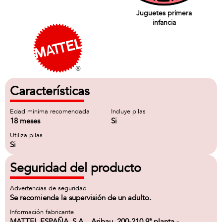
Juguetes primera
infancia
Características
Edad minima recomendada
Incluye pilas
18 meses
Si
Utiliza pilas
Si
Seguridad del producto
Advertencias de seguridad
Se recomienda la supervisión de un adulto.
Información fabricante
MATTEL ESPAÑA, S.A. , Aribau, 200-210 9ª planta -