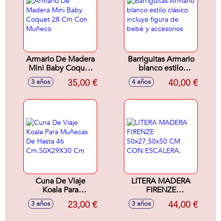
Armario De Madera
Barriguitas Armario
Mini Baby Coquet
blanco estilo
28 Cm Con
clásico incluye
35,00 €
40,00 €
3 años
4 años
Muñeco
figura de bebé y
accesorios
Cuna De Viaje
LITERA MADERA
Koala Para
FIRENZE
Muñecas De Hasta
50x27,50x50 CM
23,00 €
44,00 €
3 años
3 años
46 Cm.50X29X30
CON ESCALERA.
Cm