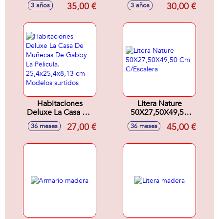
muñecas de hasta
cm
35,00 €
30,00 €
3 años
3 años
50 cm. 30x31x60
cm
Habitaciones
Litera Nature
Deluxe La Casa De
50X27,50X49,50
Muñecas De
Cm C/Escalera
27,00 €
45,00 €
36 meses
36 meses
Gabby La Pelicula.
25,4x25,4x8,13 cm
- Modelos surtidos