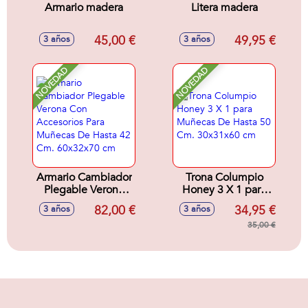
Armario madera
Litera madera
45,00 €
49,95 €
3 años
3 años
NOVEDAD
NOVEDAD
Armario Cambiador
Trona Columpio
Plegable Verona
Honey 3 X 1 para
Con Accesorios
Muñecas De Hasta
82,00 €
34,95 €
3 años
3 años
Para Muñecas De
50 Cm. 30x31x60
Hasta 42 Cm.
cm
35,00 €
60x32x70 cm