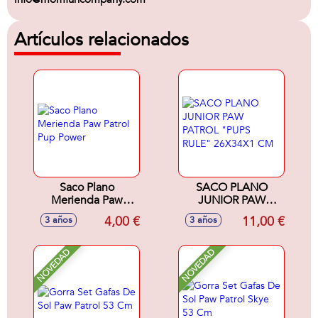
Artículos relacionados
Saco Plano
SACO PLANO
Merienda Paw
JUNIOR PAW
Patrol Pup Power
PATROL "PUPS
4,00 €
11,00 €
3 años
3 años
RULE" 26X34X1
CM
NOVEDAD
NOVEDAD