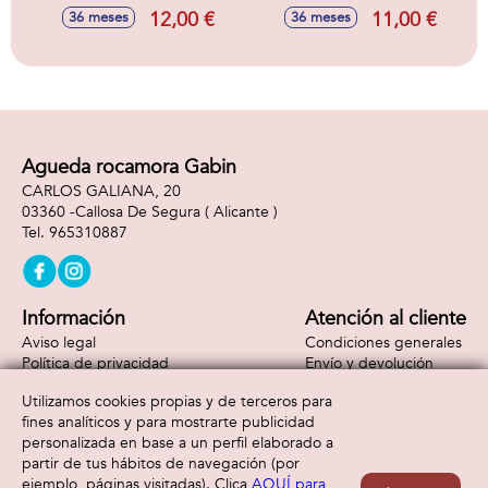
12,00 €
11,00 €
36 meses
36 meses
Agueda rocamora Gabin
CARLOS GALIANA, 20
03360 -
Callosa De Segura
( Alicante )
965310887
Información
Atención al cliente
Aviso legal
Condiciones generales
Política de privacidad
Envío y devolución
Política de cookies
Contacto
Utilizamos cookies propias y de terceros para
Formas de pago
fines analíticos y para mostrarte publicidad
personalizada en base a un perfil elaborado a
partir de tus hábitos de navegación (por
ejemplo, páginas visitadas). Clica
AQUÍ para