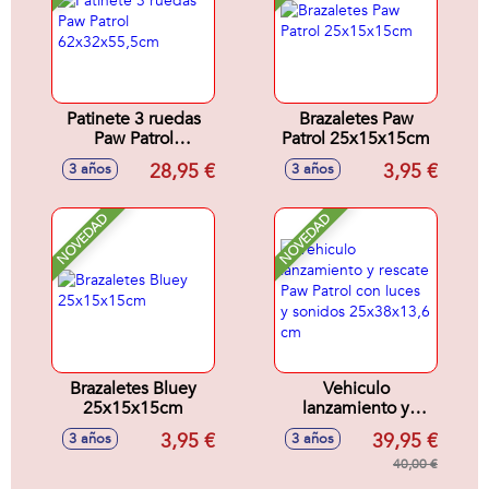
Patinete 3 ruedas
Brazaletes Paw
Paw Patrol
Patrol 25x15x15cm
62x32x55,5cm
28,95 €
3,95 €
3 años
3 años
NOVEDAD
NOVEDAD
Brazaletes Bluey
Vehiculo
25x15x15cm
lanzamiento y
rescate Paw Patrol
3,95 €
39,95 €
3 años
3 años
con luces y sonidos
25x38x13,6 cm
40,00 €