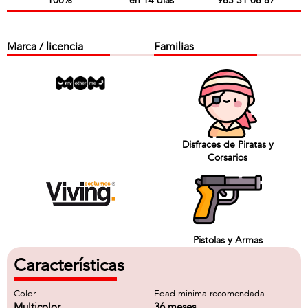
100%
en 14 días
965 31 08 87
Marca / licencia
Familias
Disfraces de Piratas y
Corsarios
Pistolas y Armas
Características
Color
Edad minima recomendada
Multicolor
36 meses