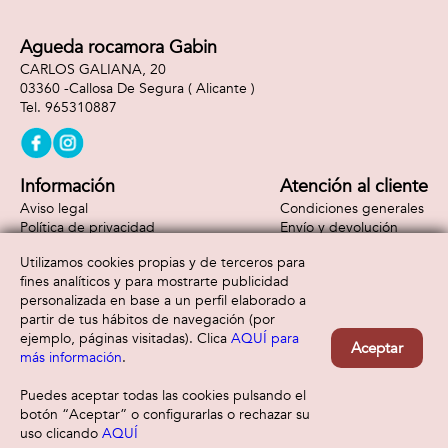
Agueda rocamora Gabin
CARLOS GALIANA, 20
03360 -
Callosa De Segura
( Alicante )
965310887
Información
Atención al cliente
Aviso legal
Condiciones generales
Política de privacidad
Envío y devolución
Política de cookies
Contacto
Utilizamos cookies propias y de terceros para
Formas de pago
fines analíticos y para mostrarte publicidad
personalizada en base a un perfil elaborado a
partir de tus hábitos de navegación (por
ejemplo, páginas visitadas). Clica
AQUÍ para
Aceptar
más información
.
Puedes aceptar todas las cookies pulsando el
botón “Aceptar” o configurarlas o rechazar su
uso clicando
AQUÍ