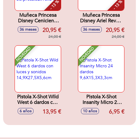
- 13 %
- 13 %
Muñeca Princesa
Muñeca Princesa
Disney Cenicienta
Disney Ariel Reveal
Reveal Con
Con Accesorios
20,95 €
20,95 €
36 meses
36 meses
Accesorios
Sorpresa.32x18x6
Sorpresa.32x18x6
24,00 €
cm
24,00 €
cm
NOVEDAD
NOVEDAD
Pistola X-Shot Wild
Pistola X-Shot
West 6 dardos con
Insanity Micro 24
luces y sonidos
dardos
13,95 €
6,95 €
6 años
10 años
14,9X27,5X5,6cm
9,6X15,3X3,3cm