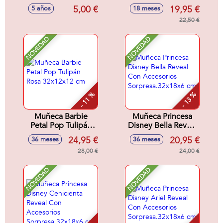
16.5 X 18.0 X 2.0
Bea Fisher-Price
5,00 €
19,95 €
5 años
18 meses
Cm
28x8x29 cm
22,50 €
NOVEDAD
NOVEDAD
- 11 %
- 13 %
Muñeca Barbie
Muñeca Princesa
Petal Pop Tulipán
Disney Bella Reveal
Rosa 32x12x12 cm
Con Accesorios
24,95 €
20,95 €
36 meses
36 meses
Sorpresa.32x18x6
28,00 €
cm
24,00 €
NOVEDAD
NOVEDAD