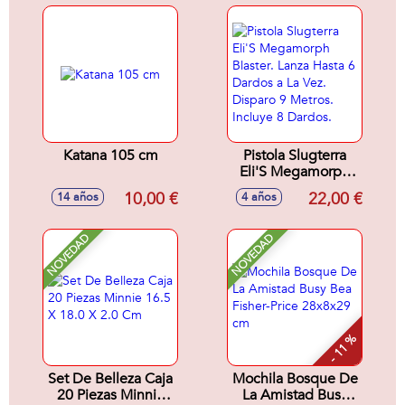
Katana 105 cm
Pistola Slugterra
Eli'S Megamorph
Blaster. Lanza Hasta
10,00 €
22,00 €
14 años
4 años
6 Dardos a La Vez.
Disparo 9 Metros.
Incluye 8 Dardos.
NOVEDAD
NOVEDAD
- 11 %
Set De Belleza Caja
Mochila Bosque De
20 Piezas Minnie
La Amistad Busy