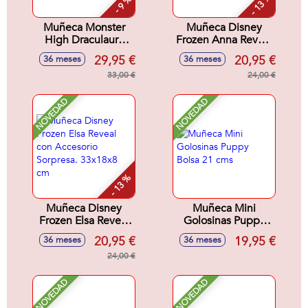
- 13 %
- 9 %
Muñeca Monster
Muñeca Disney
High Draculaura
Frozen Anna Reveal
Con Accesorios.
Con Accesorio
29,95 €
20,95 €
36 meses
36 meses
12x8x8 cm
Sorpresa 33x18x8
33,00 €
cm.
24,00 €
NOVEDAD
NOVEDAD
- 13 %
Muñeca Disney
Muñeca Mini
Frozen Elsa Reveal
Golosinas Puppy
con Accesorio
Bolsa 21 cms
20,95 €
19,95 €
36 meses
36 meses
Sorpresa. 33x18x8
cm
24,00 €
NOVEDAD
NOVEDAD