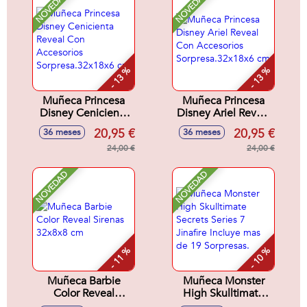
NOVEDAD
NOVEDAD
- 13 %
- 13 %
Muñeca Princesa
Muñeca Princesa
Disney Cenicienta
Disney Ariel Reveal
Reveal Con
Con Accesorios
20,95 €
20,95 €
36 meses
36 meses
Accesorios
Sorpresa.32x18x6
Sorpresa.32x18x6
24,00 €
cm
24,00 €
cm
NOVEDAD
NOVEDAD
- 11 %
- 10 %
Muñeca Barbie
Muñeca Monster
Color Reveal
High Skulltimate
Sirenas 32x8x8 cm
Secrets Series 7