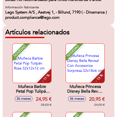
Información fabricante
Lego System A/S , Aastvej 1, - Billund, 7190 ( - Dinamarca )
product.compliance@lego.com
Artículos relacionados
NOVEDAD
NOVEDAD
- 11 %
- 13 %
Muñeca Barbie
Muñeca Princesa
Petal Pop Tulipán
Disney Bella Reveal
Rosa 32x12x12 cm
Con Accesorios
24,95 €
20,95 €
36 meses
36 meses
Sorpresa.32x18x6
28,00 €
cm
24,00 €