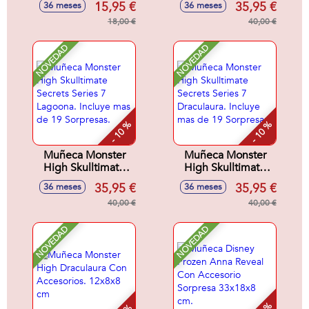
15,95 €
35,95 €
36 meses
36 meses
Jinafire Incluye mas
18,00 €
de 19 Sorpresas.
40,00 €
NOVEDAD
NOVEDAD
- 10 %
- 10 %
Muñeca Monster
Muñeca Monster
High Skulltimate
High Skulltimate
Secrets Series 7
Secrets Series 7
35,95 €
35,95 €
36 meses
36 meses
Lagoona. Incluye
Draculaura. Incluye
mas de 19
40,00 €
mas de 19
40,00 €
Sorpresas.
Sorpresas.
NOVEDAD
NOVEDAD