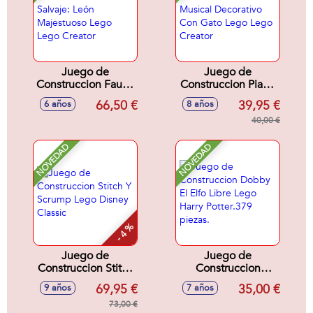
Juego de
Juego de
Construccion Fauna
Construccion Piano
Salvaje: León
Musical Decorativo
66,50 €
39,95 €
6 años
8 años
Majestuoso Lego
Con Gato Lego
Lego Creator
Lego Creator
40,00 €
NOVEDAD
NOVEDAD
- 4 %
Juego de
Juego de
Construccion Stitch
Construccion
Y Scrump Lego
Dobby El Elfo Libre
69,95 €
35,00 €
9 años
7 años
Disney Classic
Lego Harry
73,00 €
Potter.379 piezas.