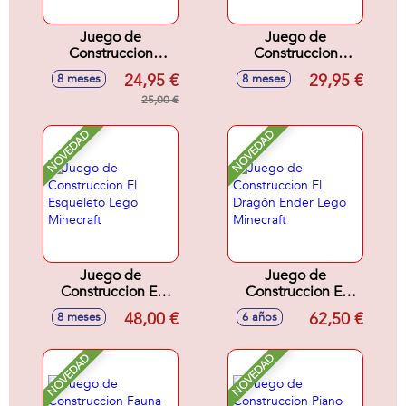
Juego de
Juego de
Construccion
Construccion
Ataque Del Jinete
Aventura De La
24,95 €
29,95 €
8 meses
8 meses
Avícola En El
Primera Noche
Desierto Lego
25,00 €
Lego Minecraft
Minecraft
NOVEDAD
NOVEDAD
Juego de
Juego de
Construccion El
Construccion El
Esqueleto Lego
Dragón Ender Lego
48,00 €
62,50 €
8 meses
6 años
Minecraft
Minecraft
NOVEDAD
NOVEDAD