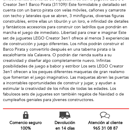
Creator 3en1 Barco Pirata (31109)! Este formidable y detallado set
cuenta con un barco pirata con velas móviles, cañones y camarote
con techo y laterales que se abren, 3 minifiguras, diversas figuras
construibles, entre ellas un tiburón y un loro, e infinidad de detalles
y fantásticos accesorios para construir con ladrillos que pondrán en
marcha el juego de inmediato. Libertad para crear e imaginar Este
set de juguetes LEGO Creator 3en1 ofrece al menos 3 experiencias
de construcción y juego diferentes. Los niños podrán construir el
Barco Pirata y convertirlo después en una taberna pirata o la
escalofriante isla Calavera. O podrán dar rienda suelta a su
creatividad y diseñar algo completamente nuevo. Infinitas
posibilidades de juego a babor y estribor Los sets LEGO Creator
3en1 ofrecen a los peques diferentes maquetas de gran realismo
que fomentan el juego imaginativo. Las maquetas abren las puertas
a incontables oportunidades de construir y jugar, y ayudan a
estimular la creatividad de los niños de todas las edades. Los
fabulosos sets de juguetes son también regalos de Navidad o de
cumpleaños geniales para jóvenes constructores.
Comercio seguro
Devolución
Atención al cliente
100%
en 14 días
965 31 08 87