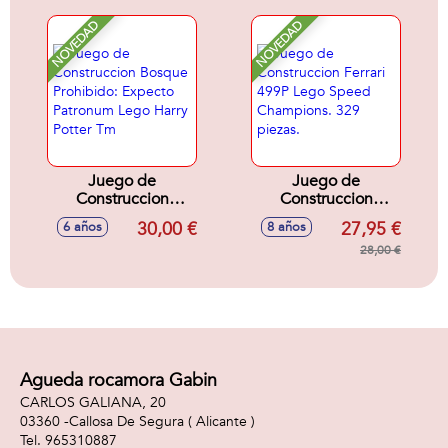
NOVEDAD
NOVEDAD
Juego de
Juego de
Construccion
Construccion
Bosque Prohibido:
Ferrari 499P Lego
30,00 €
27,95 €
6 años
8 años
Expecto Patronum
Speed Champions.
Lego Harry Potter
329 piezas.
28,00 €
Tm
Agueda rocamora Gabin
CARLOS GALIANA, 20
03360 -
Callosa De Segura
( Alicante )
965310887