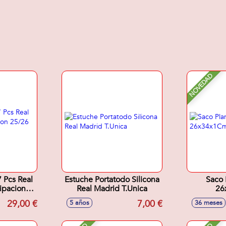
NOVEDAD
7 Pcs Real
Estuche Portatodo Silicona
Saco 
ipacion
Real Madrid T.Unica
26
,5X5,5Cm
29,00 €
7,00 €
5 años
36 meses