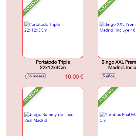
NOVEDAD
NOVEDAD
Portatodo Triple
Bingo XXL Prem
22x12x3Cm
Madrid. Incl
cartones
10,00 €
36 meses
5 años
NOVEDAD
NOVEDAD