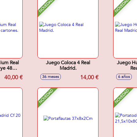
NOVEDAD
NOVEDAD
ium Real
Juego Coloca 4 Real
Juego Hu
uye 48
Madrid.
Rea
.
40,00 €
14,00 €
36 meses
6 años
NOVEDAD
NOVEDAD