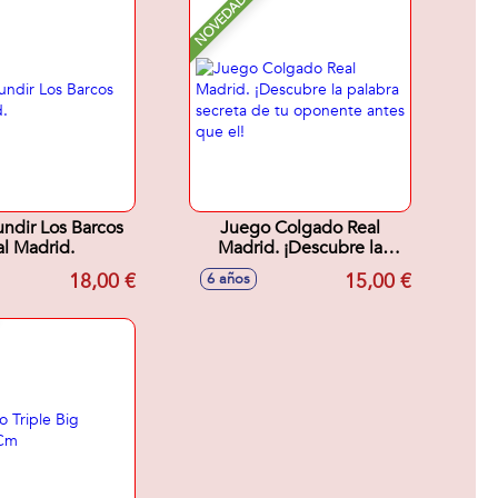
NOVEDAD
ndir Los Barcos
Juego Colgado Real
l Madrid.
Madrid. ¡Descubre la
palabra secreta de tu
18,00 €
15,00 €
6 años
oponente antes que el!