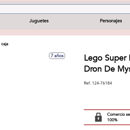
Juguetes
Personajes
 caja
Lego Super 
7 años
Dron De Mys
Ref.
124-76184
Comercio s
100%