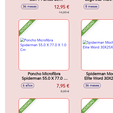
Articulacion. 30 cm
de Cobb V
12,95 €
36 meses
8 meses
14,00 €
NOVEDAD
NOVEDAD
Poncho Microfibra
Spiderman Moc
Spiderman 55.0 X 77.0 X
Elite Word 30
1.0 Cm
7,95 €
6 años
36 meses
8,00 €
NOVEDAD
NOVEDAD