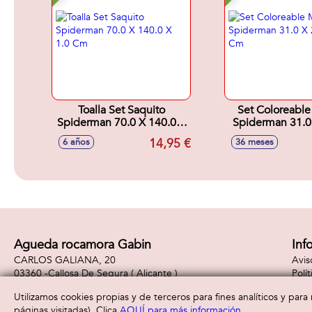
Toalla Set Saquito
Set Coloreable
Spiderman 70.0 X 140.0 X
Spiderman 31.0
1.0 Cm
4.0 Cm
14,95 €
6 años
36 meses
Agueda rocamora Gabin
Inf
CARLOS GALIANA, 20
Avis
03360 -
Callosa De Segura
( Alicante )
Polí
965310887
Polí
Utilizamos cookies propias y de terceros para fines analíticos y par
páginas visitadas). Clica
AQUÍ para más información
.