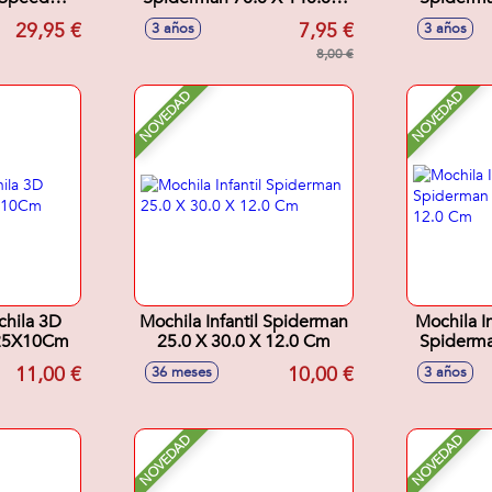
anth
1.0 Cm
29,95 €
7,95 €
3 años
3 años
8,00 €
NOVEDAD
NOVEDAD
hila 3D
Mochila Infantil Spiderman
Mochila In
X25X10Cm
25.0 X 30.0 X 12.0 Cm
Spiderma
11,00 €
10,00 €
36 meses
3 años
NOVEDAD
NOVEDAD