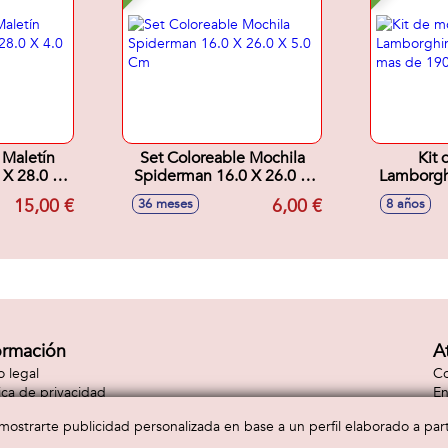
 Maletín
Set Coloreable Mochila
Kit 
 X 28.0 X
Spiderman 16.0 X 26.0 X
Lamborgh
5.0 Cm
mas de 1
15,00 €
6,00 €
36 meses
8 años
ormación
A
o legal
Co
tica de privacidad
En
tica de cookies
Co
a mostrarte publicidad personalizada en base a un perfil elaborado a pa