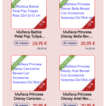
- 11 %
- 13 %
Muñeca Barbie
Muñeca Princesa
Petal Pop Tulipán
Disney Bella Reveal
Rosa 32x12x12 cm
Con Accesorios
24,95 €
20,95 €
36 meses
36 meses
Sorpresa.32x18x6
28,00 €
cm
24,00 €
NOVEDAD
NOVEDAD
- 13 %
- 13 %
Muñeca Princesa
Muñeca Princesa
Disney Cenicienta
Disney Ariel Reveal
Reveal Con
Con Accesorios
20,95 €
20,95 €
36 meses
36 meses