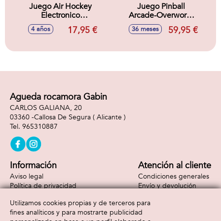
Juego Air Hockey
Juego Pinball
Electronico
Arcade-Overworld
Minicraft
Minecraft
17,95 €
59,95 €
4 años
36 meses
28X35,5X8,5 CM
43x95x34 cm
Agueda rocamora Gabin
CARLOS GALIANA, 20
03360 -
Callosa De Segura
( Alicante )
965310887
Información
Atención al cliente
Aviso legal
Condiciones generales
Política de privacidad
Envío y devolución
Política de cookies
Contacto
Utilizamos cookies propias y de terceros para
Formas de pago
fines analíticos y para mostrarte publicidad