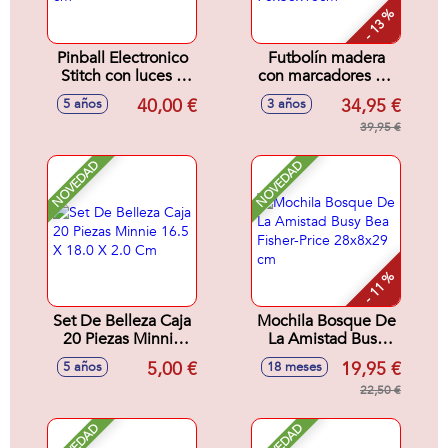
- 13 %
Pinball Electronico
Futbolín madera
Stitch con luces y
con marcadores de
sonidos 26x5.3x22
puntuación
40,00 €
34,95 €
5 años
3 años
cm
70x36x18cm
39,95 €
NOVEDAD
NOVEDAD
- 11 %
Set De Belleza Caja
Mochila Bosque De
20 Piezas Minnie
La Amistad Busy
16.5 X 18.0 X 2.0
Bea Fisher-Price
5,00 €
19,95 €
5 años
18 meses
Cm
28x8x29 cm
22,50 €
NOVEDAD
NOVEDAD