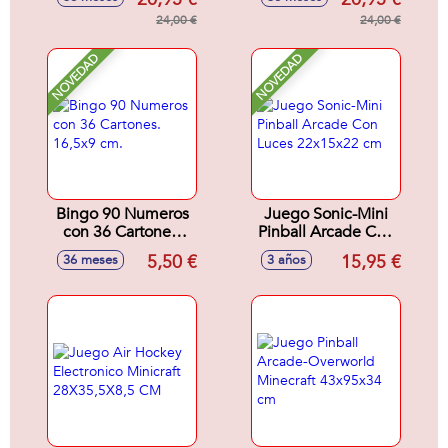
Accesorios
Sorpresa.32x18x6
Sorpresa.32x18x6
24,00 €
cm
24,00 €
cm
NOVEDAD
NOVEDAD
Bingo 90 Numeros
Juego Sonic-Mini
con 36 Cartones.
Pinball Arcade Con
16,5x9 cm.
Luces 22x15x22
5,50 €
15,95 €
36 meses
3 años
cm