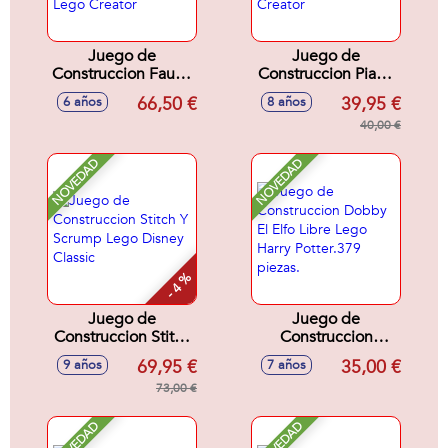
Juego de
Juego de
Construccion Fauna
Construccion Piano
Salvaje: León
Musical Decorativo
66,50 €
39,95 €
6 años
8 años
Majestuoso Lego
Con Gato Lego
Lego Creator
Lego Creator
40,00 €
NOVEDAD
NOVEDAD
- 4 %
Juego de
Juego de
Construccion Stitch
Construccion
Y Scrump Lego
Dobby El Elfo Libre
69,95 €
35,00 €
9 años
7 años
Disney Classic
Lego Harry
73,00 €
Potter.379 piezas.
NOVEDAD
NOVEDAD