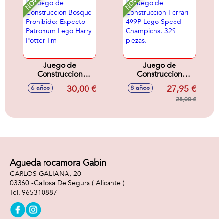
Juego de
Juego de
Construccion
Construccion
Bosque Prohibido:
Ferrari 499P Lego
30,00 €
27,95 €
6 años
8 años
Expecto Patronum
Speed Champions.
Lego Harry Potter
329 piezas.
28,00 €
Tm
Agueda rocamora Gabin
CARLOS GALIANA, 20
03360 -
Callosa De Segura
( Alicante )
965310887