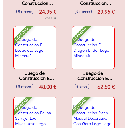
Construccion
Construccion
Ataque Del Jinete
Aventura De La
24,95 €
29,95 €
8 meses
8 meses
Avícola En El
Primera Noche
Desierto Lego
25,00 €
Lego Minecraft
Minecraft
NOVEDAD
NOVEDAD
Juego de
Juego de
Construccion El
Construccion El
Esqueleto Lego
Dragón Ender Lego
48,00 €
62,50 €
8 meses
6 años
Minecraft
Minecraft
NOVEDAD
NOVEDAD