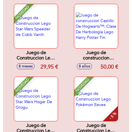
Encantamientos
Lego Harry Potter
NOVEDAD
Juego de
Juego de
Construccion Lego
construccion
Star Wars Speeder
Castillo De
29,95 €
50,00 €
8 meses
8 años
de Cobb Vanth
Hogwarts™: Clase
De Herbología
Lego Harry Potter
NOVEDAD
NOVEDAD
Tm
- 5 %
Juego de
Juego de
Construccion Lego
Construccion Lego