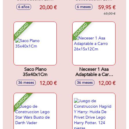
Star Wars Hogar De
Pokémon Eevee
20,00 €
59,95 €
6 años
6 meses
Grogu
63,00 €
NOVEDAD
NOVEDAD
Saco Plano
Neceser 1 Asa
35x40x1Cm
Adaptable a Carro
26x15x12Cm
12,00 €
12,00 €
36 meses
36 meses
NOVEDAD