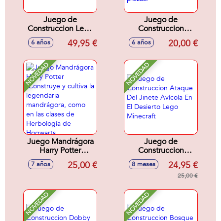
Juego de
Juego de
Construccion Lego
Construccion
Star Wars Busto de
Hagrid Y Harry:
49,95 €
20,00 €
6 años
6 años
Darth Vader
Huida De Privet
Drive Lego Harry
Potter. 124 piezas.
NOVEDAD
NOVEDAD
Juego Mandrágora
Juego de
Harry Potter
Construccion
.Construye y cultiva
Ataque Del Jinete
25,00 €
24,95 €
7 años
8 meses
la legendaria
Avícola En El
mandrágora, como
Desierto Lego
25,00 €
en las clases de
Minecraft
Herbología de
NOVEDAD
NOVEDAD
Hogwarts..