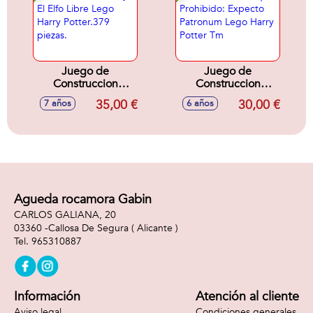
Juego de
Juego de
Construccion
Construccion
Dobby El Elfo Libre
Bosque Prohibido:
35,00 €
30,00 €
7 años
6 años
Lego Harry
Expecto Patronum
Potter.379 piezas.
Lego Harry Potter
Tm
Agueda rocamora Gabin
CARLOS GALIANA, 20
03360 -
Callosa De Segura
( Alicante )
965310887
Información
Atención al cliente
Aviso legal
Condiciones generales