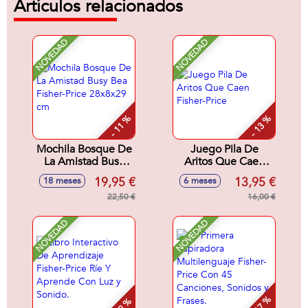
Artículos relacionados
NOVEDAD
NOVEDAD
- 11 %
- 13 %
Mochila Bosque De
Juego Pila De
La Amistad Busy
Aritos Que Caen
Bea Fisher-Price
Fisher-Price
19,95 €
13,95 €
18 meses
6 meses
28x8x29 cm
22,50 €
16,00 €
NOVEDAD
NOVEDAD
- 17 %
- 9 %