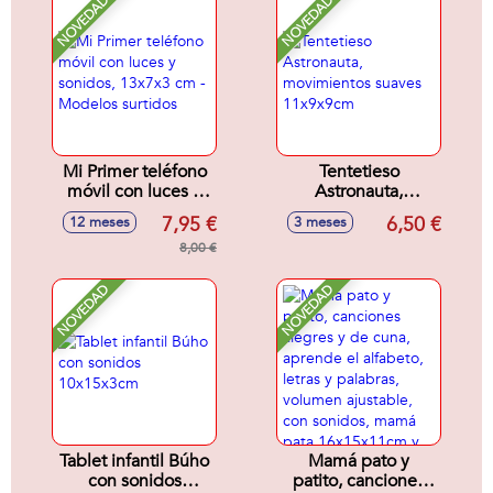
NOVEDAD
NOVEDAD
Mi Primer teléfono
Tentetieso
móvil con luces y
Astronauta,
sonidos, 13x7x3
movimientos
7,95 €
6,50 €
12 meses
3 meses
cm - Modelos
suaves 11x9x9cm
surtidos
8,00 €
NOVEDAD
NOVEDAD
Tablet infantil Búho
Mamá pato y
con sonidos
patito, canciones