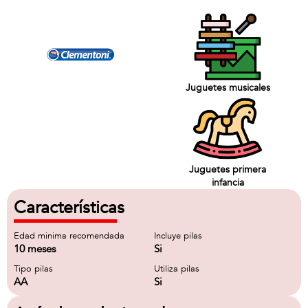
Juguetes musicales
Juguetes primera
infancia
Características
Edad minima recomendada
Incluye pilas
10 meses
Si
Tipo pilas
Utiliza pilas
AA
Si