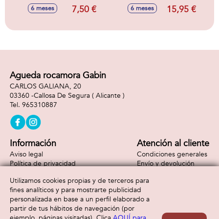
10x15x3cm
alegres y de cuna,
7,50 €
15,95 €
6 meses
6 meses
aprende el
alfabeto, letras y
palabras, volumen
ajustable, con
sonidos, mamá
pata 16x15x11cm y
patito 6x6x4cm
Agueda rocamora Gabin
CARLOS GALIANA, 20
03360 -
Callosa De Segura
( Alicante )
965310887
Información
Atención al cliente
Aviso legal
Condiciones generales
Política de privacidad
Envío y devolución
Política de cookies
Contacto
Utilizamos cookies propias y de terceros para
Formas de pago
fines analíticos y para mostrarte publicidad
personalizada en base a un perfil elaborado a
partir de tus hábitos de navegación (por
ejemplo, páginas visitadas). Clica
AQUÍ para