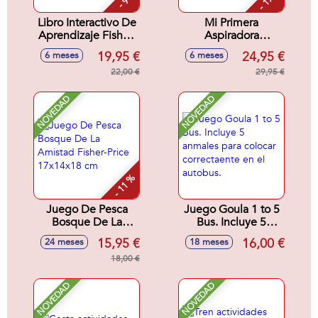
Libro Interactivo De
Mi Primera
Aprendizaje Fisher-
Aspiradora
Price Ríe Y
Multilenguaje
19,95 €
24,95 €
6 meses
6 meses
Aprende Con Luz y
Fisher-Price Con 45
Sonido.
22,00 €
Canciones, Sonidos
29,95 €
y Frases.
NOVEDAD
NOVEDAD
- 11 %
Juego De Pesca
Juego Goula 1 to 5
Bosque De La
Bus. Incluye 5
Amistad Fisher-
anmales para
15,95 €
16,00 €
24 meses
18 meses
Price 17x14x18 cm
colocar
18,00 €
correctaente en el
autobus.
NOVEDAD
NOVEDAD