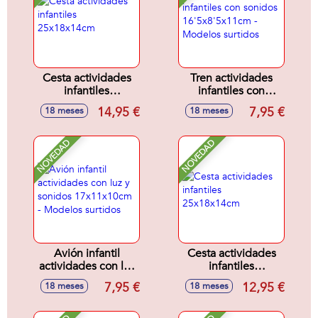
Cesta actividades
Tren actividades
infantiles
infantiles con
25x18x14cm
sonidos
14,95 €
7,95 €
18 meses
18 meses
16'5x8'5x11cm -
Modelos surtidos
NOVEDAD
NOVEDAD
Avión infantil
Cesta actividades
actividades con luz
infantiles
y sonidos
25x18x14cm
7,95 €
12,95 €
18 meses
18 meses
17x11x10cm -
Modelos surtidos