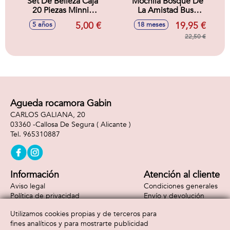
Set De Belleza Caja
Mochila Bosque De
20 Piezas Minnie
La Amistad Busy
16.5 X 18.0 X 2.0
Bea Fisher-Price
5,00 €
19,95 €
5 años
18 meses
Cm
28x8x29 cm
22,50 €
Agueda rocamora Gabin
CARLOS GALIANA, 20
03360 -
Callosa De Segura
( Alicante )
965310887
Información
Atención al cliente
Aviso legal
Condiciones generales
Política de privacidad
Envío y devolución
Política de cookies
Contacto
Utilizamos cookies propias y de terceros para
Formas de pago
fines analíticos y para mostrarte publicidad