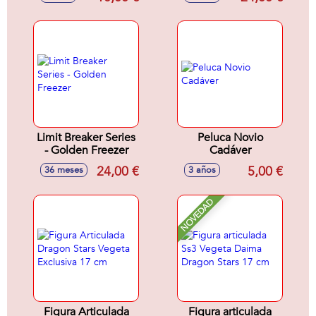
Modelos surtidos
30 cm
Limit Breaker Series
Peluca Novio
- Golden Freezer
Cadáver
24,00 €
5,00 €
36 meses
3 años
NOVEDAD
Figura Articulada
Figura articulada