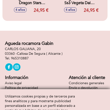
Dragon Stars
Ss3 Vegeta Daima
Vegeta Exclusiva
Dragon Stars 17 cm
24,95 €
24,95 €
4 años
4 años
17 cm
Agueda rocamora Gabin
CARLOS GALIANA, 20
03360 -
Callosa De Segura
( Alicante )
965310887
Información
Atención al cliente
Aviso legal
Condiciones generales
Política de privacidad
Envío y devolución
Política de cookies
Contacto
Utilizamos cookies propias y de terceros para
Formas de pago
fines analíticos y para mostrarte publicidad
personalizada en base a un perfil elaborado a