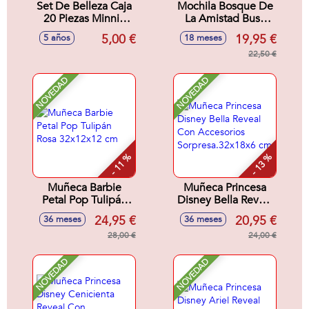
Set De Belleza Caja
Mochila Bosque De
20 Piezas Minnie
La Amistad Busy
16.5 X 18.0 X 2.0
Bea Fisher-Price
5,00 €
19,95 €
5 años
18 meses
Cm
28x8x29 cm
22,50 €
NOVEDAD
NOVEDAD
- 11 %
- 13 %
Muñeca Barbie
Muñeca Princesa
Petal Pop Tulipán
Disney Bella Reveal
Rosa 32x12x12 cm
Con Accesorios
24,95 €
20,95 €
36 meses
36 meses
Sorpresa.32x18x6
28,00 €
cm
24,00 €
NOVEDAD
NOVEDAD