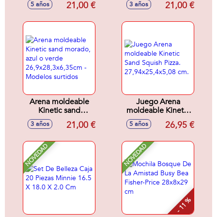
21,00 €
21,00 €
5 años
3 años
de Arena
Tus pasteles con la
(Azul,Rosa y Blanca)
tematica de
22,9x6,6x27,9 cm
Unicornio.
Arena moldeable
Juego Arena
Kinetic sand
moldeable Kinetic
morado, azul o
Sand Squish Pizza.
21,00 €
26,95 €
3 años
5 años
verde
27,94x25,4x5,08
26,9x28,3x6,35cm -
cm.
Modelos surtidos
NOVEDAD
NOVEDAD
- 11 %