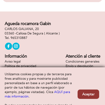
Agueda rocamora Gabin
CARLOS GALIANA, 20
03360 -
Callosa De Segura
( Alicante )
965310887
Información
Atención al cliente
Aviso legal
Condiciones generales
Política de privacidad
Envío y devolución
Política de cookies
Contacto
Utilizamos cookies propias y de terceros para
Formas de pago
fines analíticos y para mostrarte publicidad
personalizada en base a un perfil elaborado a
partir de tus hábitos de navegación (por
ejemplo, páginas visitadas). Clica
AQUÍ para
Aceptar
más información
.