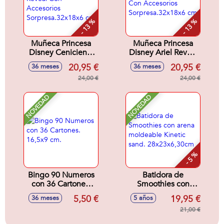
- 13 %
- 13 %
Muñeca Princesa
Muñeca Princesa
Disney Cenicienta
Disney Ariel Reveal
Reveal Con
Con Accesorios
20,95 €
20,95 €
36 meses
36 meses
Accesorios
Sorpresa.32x18x6
Sorpresa.32x18x6
24,00 €
cm
24,00 €
cm
NOVEDAD
NOVEDAD
- 5 %
Bingo 90 Numeros
Batidora de
con 36 Cartones.
Smoothies con
16,5x9 cm.
arena moldeable
5,50 €
19,95 €
36 meses
5 años
Kinetic sand.
28x23x6,30cm
21,00 €