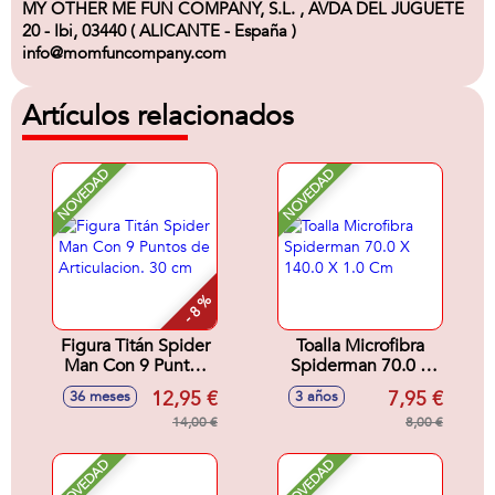
MY OTHER ME FUN COMPANY, S.L. , AVDA DEL JUGUETE
20 - Ibi, 03440 ( ALICANTE - España )
info@momfuncompany.com
Artículos relacionados
NOVEDAD
NOVEDAD
- 8 %
Figura Titán Spider
Toalla Microfibra
Man Con 9 Puntos
Spiderman 70.0 X
de Articulacion. 30
140.0 X 1.0 Cm
12,95 €
7,95 €
36 meses
3 años
cm
14,00 €
8,00 €
NOVEDAD
NOVEDAD