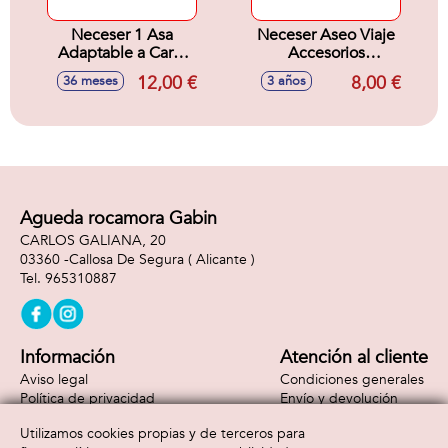
Neceser 1 Asa
Neceser Aseo Viaje
Adaptable a Carro
Accesorios
26x15x12Cm
Spiderman 23.0 X
12,00 €
8,00 €
36 meses
3 años
15.0 X 8.0 Cm
Agueda rocamora Gabin
CARLOS GALIANA, 20
03360 -
Callosa De Segura
( Alicante )
965310887
Información
Atención al cliente
Aviso legal
Condiciones generales
Política de privacidad
Envío y devolución
Política de cookies
Contacto
Utilizamos cookies propias y de terceros para
Formas de pago