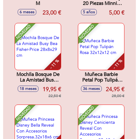
M
20 Piezas Minnie
16.5 X 18.0 X 2.0
23,00 €
5,00 €
6 meses
5 años
Cm
NOVEDAD
NOVEDAD
- 11 %
- 11 %
Mochila Bosque De
Muñeca Barbie
La Amistad Busy
Petal Pop Tulipán
Bea Fisher-Price
Rosa 32x12x12 cm
19,95 €
24,95 €
18 meses
36 meses
28x8x29 cm
22,50 €
28,00 €
NOVEDAD
NOVEDAD