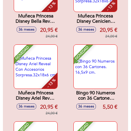
- 13 %
- 13 %
Muñeca Princesa
Muñeca Princesa
Disney Bella Reveal
Disney Cenicienta
Con Accesorios
Reveal Con
20,95 €
20,95 €
36 meses
36 meses
Sorpresa.32x18x6
Accesorios
cm
24,00 €
Sorpresa.32x18x6
24,00 €
cm
NOVEDAD
NOVEDAD
- 13 %
Muñeca Princesa
Bingo 90 Numeros
Disney Ariel Reveal
con 36 Cartones.
Con Accesorios
16,5x9 cm.
20,95 €
5,50 €
36 meses
36 meses
Sorpresa.32x18x6
cm
24,00 €
NOVEDAD
NOVEDAD