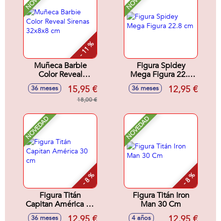
- 11 %
Muñeca Barbie
Figura Spidey
Color Reveal
Mega Figura 22.8
Sirenas 32x8x8 cm
cm
15,95 €
12,95 €
36 meses
36 meses
18,00 €
NOVEDAD
NOVEDAD
- 8 %
- 8 %
Figura Titán
Figura Titán Iron
Capitan América 30
Man 30 Cm
cm
12,95 €
12,95 €
36 meses
4 años